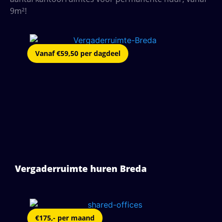
9m²!
Vanaf €59,50 per dagdeel
Vergaderruimte huren Breda
€175,- per maand